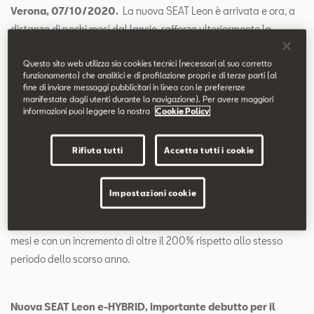
Verona, 07/10/2020.
La nuova SEAT Leon è arrivata e ora, a
distanza di pochi mesi dal lancio, rafforza ulteriormente la
propria offensiva con l’introduzione a listino di due nuovi
Questo sito web utilizza sia cookies tecnici (necessari al suo corretto
propulsori ibridi: la tanto attesa versione 1.4 e-HYBRID 204 CV
funzionamento) che analitici e di profilazione propri e di terze parti (al
DSG, che diventa la versione più potente in gamma e sancisce il
fine di inviare messaggi pubblicitari in linea con le preferenze
manifestate dagli utenti durante la navigazione). Per avere maggiori
debutto del marchio SEAT nel segmento della propulsione ibrida
informazioni puoi leggere la nostra
Cookie Policy
plug-in e la seconda motorizzazione mild-hybrid, con il 1.0 eTSI
110CV DSG 6 rapporti, che va ad aggiungersi allo sportivo 1.5
Rifiuta tutti
Accetta tutti i cookie
eTSI 150 CV già presente dal lancio.
Le nuove proposte ibride rappresentano un importante elemento
Impostazioni cookie
strategico per il marchio, in un mercato che ad agosto ha visto un
peso del 22,4% dei motori ibridi, in costante crescita negli ultimi
mesi e con un incremento di oltre il 200% rispetto allo stesso
periodo dello scorso anno.
Nuova SEAT Leon e-HYBRID, importante debutto per il