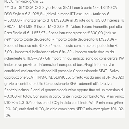
NEDC min-max g/Km: 32.
**1.0 e-TSI 110CV DSG Style: Nuova SEAT Leon 5 porte 1.0 eTSI 110 CV
DSG Style a € 21.928,84 (chiavi in mano IPT esclusa) - Anticipo €
4.300,00 - Finanziamento di € 17.928,84 in 35 rate da € 199,00 Interessi €
890,13 - TAN 1,99 % fisso - TAEG 3,03 % - Valore Futuro Garantito pari alla
Rata Finale di € 11.853,97 - Spese istruttoria pratica € 300,00 (incluse
nell'importo totale del credito) - Importo totale del credito € 17.928,84 -
Spese di incasso rata € 2,25 / mese - costo comunicazioni periodiche €
3,00 - Imposta di bollo/sostitutiva € 44,82 - Importo totale dovuto dal
richiedente € 18.947,79 - Gli importi fin qui indicati sono da considerarsi IVA
inclusa ove previsto - Informazioni europee di base/Fogli informativi e
condizioni assicurative disponibili presso le Concessionarie SEAT . Salvo
approvazione SEAT FINANCIAL SERVICES. Offerta valida sino al 31-10-2020
grazie al contributo delle Concessionarie SEAT aderenti all’iniziativa.
Servizio incluso: 2 anni di garanzia aggiuntiva oppure fino ad un massimo di
40.000 km totali. Consumo di carburante in ciclo combinato WLTP min-max
l/100Km: 5,3-6,2; emissioni di CO
in ciclo combinato WLTP min-max g/Km:
2
120-140; emissioni di CO
in ciclo combinato NEDC min-max g/Km: 101-102-
2
104.