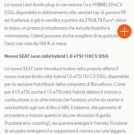
La nuova Leon ibrida plug-in con motore 1.4 e-HYBRID 204CV
DSG, disponibile in abbinamento alle versioni top di gamma FR
Test
ed Xcellence, è già in vendita a partire da 27.148,79 Euro* chiavi
Chiama
Informaz
WhatsA
in mano, un prezzo promozionato che include incentivi e
Drive
rotamazione. I clienti possono anche scegliere di acquistare
l’auto con rate da 199 € al mese.
Nuova SEAT Leon mild hybrid 1.0 eTSI 110CV DSG
La nuova SEAT Leon introduce inoltre nella propria offerta il
nuovo motore ibrido mild-hybrid 1.0 eTSI 110 CV DSG, disponibile
per la versione hatchback della compatta di Barcellona. Come
per il 1.5 eTSI, anche il 1.0 eTSI mild-hybrid abbina il motore a
combustione a un alternatore che funziona anche da starter e
una batteria agli ioni di litio a 48V. Il sistema, che permette di
procedere a motore spento in alcune situazioni di guida
(funzione eco-coasting), recuperare energia in frenata (funzione
di recupero energetico) e supportare il motore con una leggera