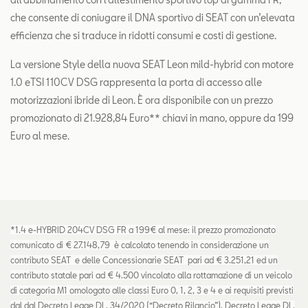
che consente di coniugare il DNA sportivo di SEAT con un’elevata
efficienza che si traduce in ridotti consumi e costi di gestione.
La versione Style della nuova SEAT Leon mild-hybrid con motore
1.0 eTSI 110CV DSG rappresenta la porta di accesso alle
motorizzazioni ibride di Leon. È ora disponibile con un prezzo
promozionato di 21.928,84 Euro** chiavi in mano, oppure da 199
Euro al mese.
*1.4 e-HYBRID 204CV DSG FR a 199€ al mese: il prezzo promozionato
comunicato di € 27.148,79 è calcolato tenendo in considerazione un
contributo SEAT e delle Concessionarie SEAT pari ad € 3.251,21 ed un
contributo statale pari ad € 4.500 vincolato alla rottamazione di un veicolo
di categoria M1 omologato alle classi Euro 0, 1, 2, 3 e 4 e ai requisiti previsti
dal dal Decreto Legge DL. 34/2020 (“Decreto Rilancio”), Decreto Legge DL.