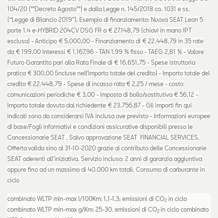
104/20 (""Decreto Agosto"") e dalla Legge n. 145/2018 co. 1031 e ss.
(“Legge di Bilancio 2019”). Esempio di finanziamento: Nuova SEAT Leon 5
porte 1.4 e-HYBRID 204CV DSG FR a € 27.148,79 (chiavi in mano IPT
esclusa) - Anticipo € 5.000,00 - Finanziamento di € 22.448,79 in 35 rate
da € 199,00 Interessi € 1.167,96 - TAN 1,99 % fisso - TAEG 2,81 % - Valore
Futuro Garantito pari alla Rata Finale di € 16.651,75 - Spese istruttoria
pratica € 300,00 (incluse nell'importo totale del credito) - Importo totale del
credito € 22.448,79 - Spese di incasso rata € 2,25 / mese - costo
comunicazioni periodiche € 3,00 - Imposta di bollo/sostitutiva € 56,12 -
Importo totale dovuto dal richiedente € 23.756,87 - Gli importi fin qui
indicati sono da considerarsi IVA inclusa ove previsto - Informazioni europee
di base/Fogli informativi e condizioni assicurative disponibili presso le
Concessionarie SEAT . Salvo approvazione SEAT FINANCIAL SERVICES.
Offerta valida sino al 31-10-2020 grazie al contributo delle Concessionarie
SEAT aderenti all’iniziativa. Servizio incluso: 2 anni di garanzia aggiuntiva
oppure fino ad un massimo di 40.000 km totali. Consumo di carburante in
ciclo
combinato WLTP min-max l/100Km: 1,1-1,3; emissioni di CO
in ciclo
2
combinato WLTP min-max g/Km: 25-30. emissioni di CO
in ciclo combinato
2