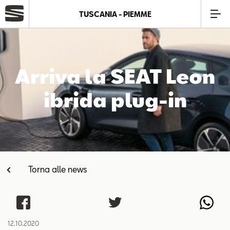
TUSCANIA - PIEMME
Azienda
Arriva la SEAT Leon
Modelli
ibrida plug-in
Offerte
Service
Torna alle news
Business
SEAT Usato Certificato
12.10.2020