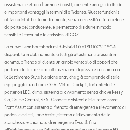
assistenza elettrica (funzione boost), consente una guida fluida
e importanti vantaggi in termini di efficienza. Queste funzioni si
attivano infatti automaticamente, senza necessità di interazione
da parte del conducente, e permettono di ridurre in modo
sensibile i consumi e le emissioni di CO2.
La nuova Leon hatchback mild-hybrid 1.0 eTSI 110CV DSG è
disponibile in abbinamento a tutti gli allestimenti presenti in
gamma, offrendo al cliente un ampio ventaglio di opzioni che
partono dalla massima ottimizzazione di prezzo e consumi con
l’allestimento Style (versione entry che già comprende di serie
equipaggiamenti come SEAT Virtual Cockpit, fari anteriori e
posteriori LED, clima, sistema di avviamento senza chiave Kessy
Go, Cruise Control, SEAT Connect e sistemi di sicurezza come
Front Assist con sistema di frenata di emergenza e rilevamento di
pedoni e ciclisti, Lane Assist, sistema di rilevamento della
stanchezza e chiamata di emergenza E-call), fino
all’abbinamento con l’allestimento sportivo top di gamma FR,