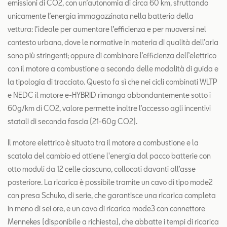
emissioni di CO2, con un’autonomia di circa 60 km, sfruttando
unicamente l’energia immagazzinata nella batteria della
vettura: l’ideale per aumentare l’efficienza e per muoversi nel
contesto urbano, dove le normative in materia di qualità dell’aria
sono più stringenti; oppure di combinare l’efficienza dell’elettrico
con il motore a combustione a seconda delle modalità di guida e
la tipologia di tracciato. Questo fa sì che nei cicli combinati WLTP
e NEDC il motore e-HYBRID rimanga abbondantemente sotto i
60g/km di CO2, valore permette inoltre l’accesso agli incentivi
statali di seconda fascia (21-60g CO2).
Il motore elettrico è situato tra il motore a combustione e la
scatola del cambio ed ottiene l'energia dal pacco batterie con
otto moduli da 12 celle ciascuno, collocati davanti all’asse
posteriore. La ricarica è possibile tramite un cavo di tipo mode2
con presa Schuko, di serie, che garantisce una ricarica completa
in meno di sei ore, e un cavo di ricarica mode3 con connettore
Mennekes (disponibile a richiesta), che abbatte i tempi di ricarica