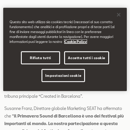
Questo sito web utilizza sia cookies tecnici (necessari al suo corretto
funzionamento) che analitici e di profilazione propri e di terze parti (al
fine di inviare messaggi pubblicitari in linea con le preferenze
manifestate dagli utenti durante la navigazione). Per avere maggiori
informazioni puoi leggere la nostra
Cookie Policy
La collaborazione comprende diversi brand, tra i quali, in
particolare, la nuova piattaforma digitale e audiovisiva Radio
Rifiuta tutti
Accetta tutti i cookie
Primavera Sound nonché il SEAT Village Stage, sul quale si
esibiranno 13 artisti hip hop spagnoli e internazionali che
andranno ad aggiungersi alla ricca scaletta del festival, oltre ai
Impostazioni cookie
DJ di tre storiche band indie internazionali a conclusione di ogni
serata. Il marchio sarà presente, come ormai da tradizione, sulla
tribuna principale “Created in Barcelona”.
Susanne Franz, Direttore globale Marketing SEAT ha affermato
che
“il Primavera Sound di Barcellona è uno dei festival più
importanti al mondo. La nostra partecipazione a questa