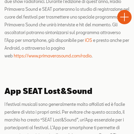
due show radiofonici. Durante l’edizione di quest’anno, Radio
Test
Primavera Sound e SEAT porteranno lo studio di registrazione nel
Chiama
Informaz
WhatsA
Drive
cuore del festival per trasmettere uno speciale programma
Primavera Sound che unirà interviste e hit del momento. Gli
ascoltatori potranno sintonizzarsi sul programma attraverso
l’App per smartphone, già disponibile per
iOS
e presto anche per
Android, o attraverso la pagina
web
https://www.primaverasound.com/radio
.
App SEAT Lost&Sound
I festival musicali sono generalmente molto affollati ed è facile
perdere di vista i propri amici. Per evitare che questo accada, il
marchio ha creato “SEAT Lost&Sound”, un’App essenziale per i
partecipanti al festival. L’App per smartphone ti permette di