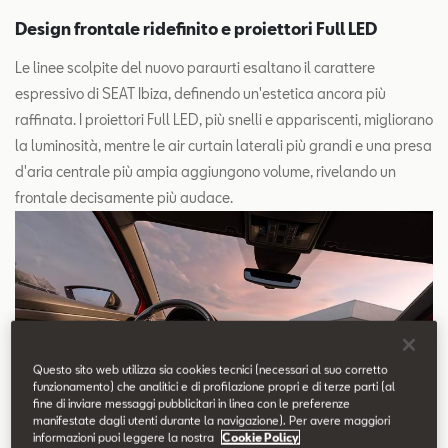
Design frontale ridefinito e proiettori Full LED
Le linee scolpite del nuovo paraurti esaltano il carattere
espressivo di SEAT Ibiza, definendo un'estetica ancora più
raffinata. I proiettori Full LED, più snelli e appariscenti, migliorano
la luminosità, mentre le air curtain laterali più grandi e una presa
d'aria centrale più ampia aggiungono volume, rivelando un
frontale decisamente più audace.
Questo sito web utilizza sia cookies tecnici (necessari al suo corretto
funzionamento) che analitici e di profilazione propri e di terze parti (al
fine di inviare messaggi pubblicitari in linea con le preferenze
manifestate dagli utenti durante la navigazione). Per avere maggiori
informazioni puoi leggere la nostra
Cookie Policy