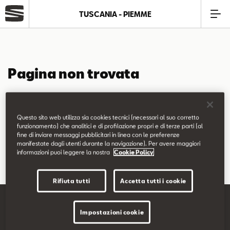
TUSCANIA - PIEMME
Azienda
Pagina non trovata
Modelli
La pagina richiesta non è stata trovata.
Offerte
Questo sito web utilizza sia cookies tecnici (necessari al suo corretto
Puoi continuare a esplorare il sito usando il menù di navigazione
funzionamento) che analitici e di profilazione propri e di terze parti (al
fine di inviare messaggi pubblicitari in linea con le preferenze
qui sopra.
Service
manifestate dagli utenti durante la navigazione). Per avere maggiori
informazioni puoi leggere la nostra
Cookie Policy
Business
Rifiuta tutti
Accetta tutti i cookie
SEAT Usato Certificato
Impostazioni cookie