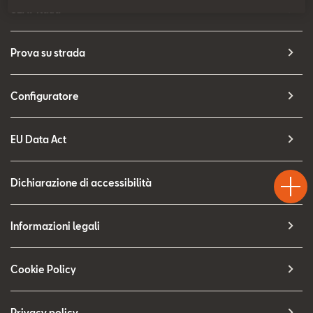
Contatti
SEAT Italia
Configuratore
Prova su strada
Configuratore
EU Data Act
Test
Chiama
Informaz
WhatsA
Drive
Dichiarazione di accessibilità
Informazioni legali
Cookie Policy
Privacy policy