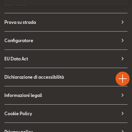
Contatti
SEAT Italia
Configuratore
Prova su strada
Configuratore
EU Data Act
Test
Chiama
Informaz
WhatsA
Drive
Dichiarazione di accessibilità
Informazioni legali
Cookie Policy
Privacy policy