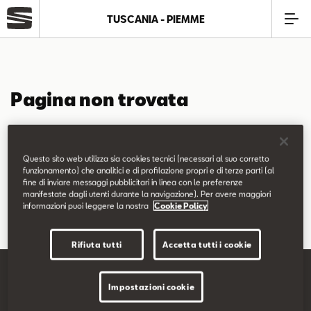
TUSCANIA - PIEMME
Azienda
Pagina non trovata
Modelli
La pagina richiesta non è stata trovata.
Offerte
Questo sito web utilizza sia cookies tecnici (necessari al suo corretto
Puoi continuare a esplorare il sito usando il menù di navigazione
funzionamento) che analitici e di profilazione propri e di terze parti (al
fine di inviare messaggi pubblicitari in linea con le preferenze
qui sopra.
Service
manifestate dagli utenti durante la navigazione). Per avere maggiori
informazioni puoi leggere la nostra
Cookie Policy
Business
Rifiuta tutti
Accetta tutti i cookie
SEAT Usato Certificato
Impostazioni cookie